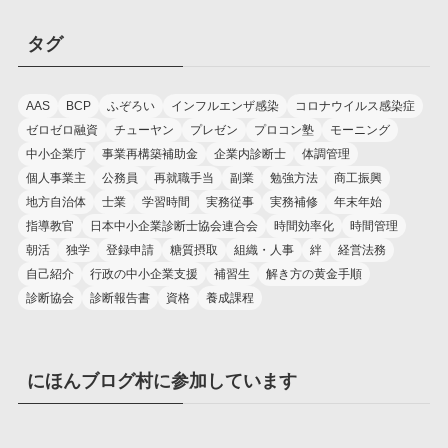
カ
イ
タグ
ブ
AAS
BCP
ふぞろい
インフルエンザ感染
コロナウイルス感染症
ゼロゼロ融資
チューヤン
プレゼン
プロコン塾
モーニング
中小企業庁
事業再構築補助金
企業内診断士
体調管理
個人事業主
公務員
再就職手当
副業
勉強方法
商工振興
地方自治体
士業
学習時間
実務従事
実務補修
年末年始
指導教官
日本中小企業診断士協会連合会
時間効率化
時間管理
朝活
独学
登録申請
糖質摂取
組織・人事
絆
経営法務
自己紹介
行政の中小企業支援
補習生
解き方の黄金手順
診断協会
診断報告書
資格
養成課程
にほんブログ村に参加しています