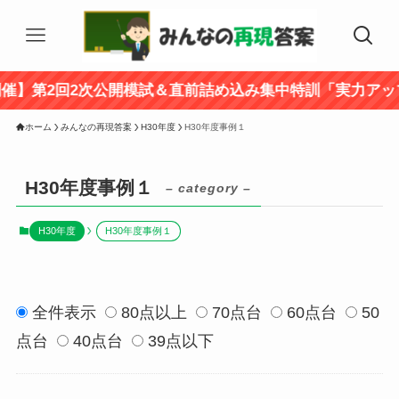
第2回2次公開模試＆直前詰め込み集中特訓「実力アップ講
ホーム
みんなの再現答案
H30年度
H30年度事例１
H30年度事例１
– category –
H30年度
H30年度事例１
全件表示
80点以上
70点台
60点台
50
点台
40点台
39点以下