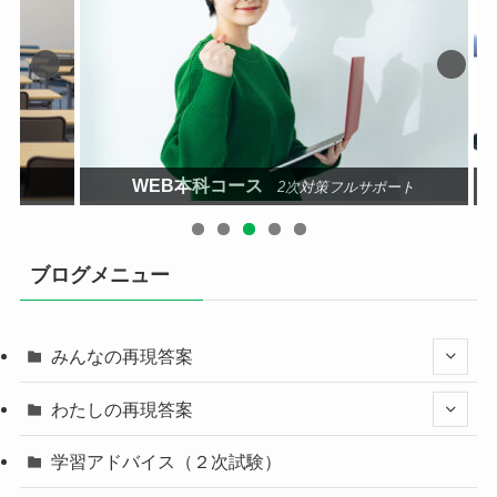
WEB本科コース
科目
2次対策フルサポート
ブログメニュー
みんなの再現答案
わたしの再現答案
学習アドバイス（２次試験）