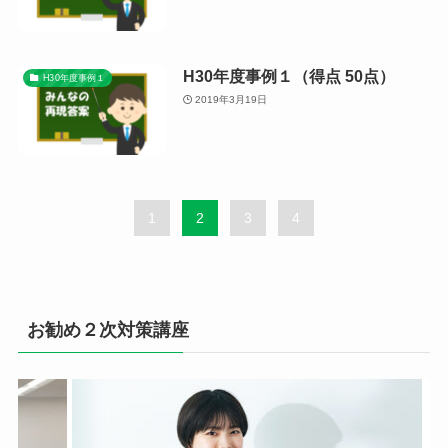
H30年度事例１（得点 50点）
H30年度事例１
2019年3月19日
1
2
3
4
お勧め２次対策講座