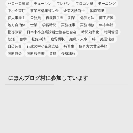
ゼロゼロ融資
チューヤン
プレゼン
プロコン塾
モーニング
中小企業庁
事業再構築補助金
企業内診断士
体調管理
個人事業主
公務員
再就職手当
副業
勉強方法
商工振興
地方自治体
士業
学習時間
実務従事
実務補修
年末年始
指導教官
日本中小企業診断士協会連合会
時間効率化
時間管理
朝活
独学
登録申請
糖質摂取
組織・人事
絆
経営法務
自己紹介
行政の中小企業支援
補習生
解き方の黄金手順
診断協会
診断報告書
資格
養成課程
にほんブログ村に参加しています