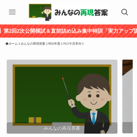
回2次公開模試＆直前詰め込み集中特訓「実力アップ講座」
ホーム
みんなの再現答案
R02年度
R02年度事例２
みんなの再現答案