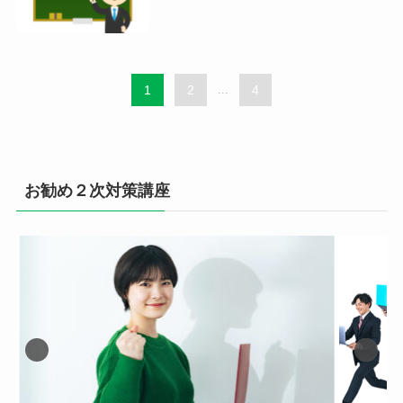
1
2
...
4
お勧め２次対策講座