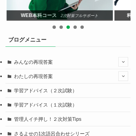
WEB本科コース
科目
2次対策フルサポート
ブログメニュー
みんなの再現答案
わたしの再現答案
学習アドバイス（２次試験）
学習アドバイス（１次試験）
管理人イチ押し！２次対策Tips
さるよせの1次語呂合わせシリーズ