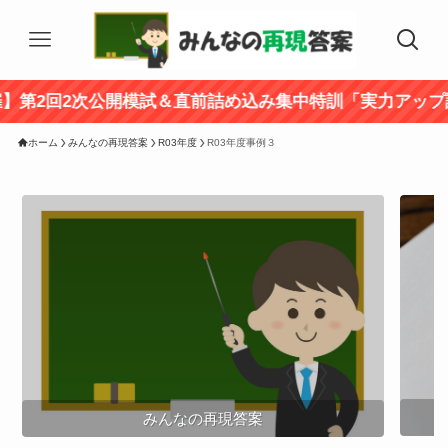
2回2次公開模試＆直前詰め込み集中特訓「実力アップ講座
ホーム
みんなの再現答案
R03年度
R03年度事例３
みんなの再現答案