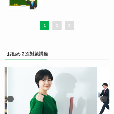
1
2
3
お勧め２次対策講座