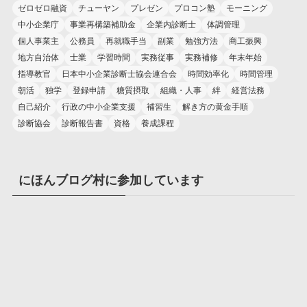
ゼロゼロ融資
チューヤン
プレゼン
プロコン塾
モーニング
中小企業庁
事業再構築補助金
企業内診断士
体調管理
個人事業主
公務員
再就職手当
副業
勉強方法
商工振興
地方自治体
士業
学習時間
実務従事
実務補修
年末年始
指導教官
日本中小企業診断士協会連合会
時間効率化
時間管理
朝活
独学
登録申請
糖質摂取
組織・人事
絆
経営法務
自己紹介
行政の中小企業支援
補習生
解き方の黄金手順
診断協会
診断報告書
資格
養成課程
にほんブログ村に参加しています