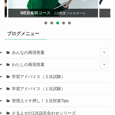
WEB本科コース
科目
2次対策フルサポート
ブログメニュー
みんなの再現答案
わたしの再現答案
学習アドバイス（２次試験）
学習アドバイス（１次試験）
管理人イチ押し！２次対策Tips
さるよせの1次語呂合わせシリーズ