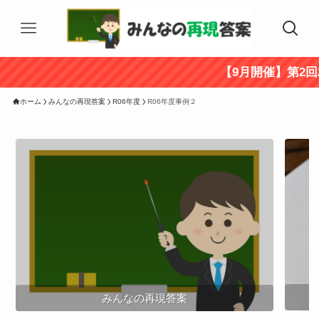
【9月開催】第2回2次
ホーム
みんなの再現答案
R06年度
R06年度事例２
みんなの再現答案