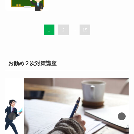
1
2
...
15
お勧め２次対策講座