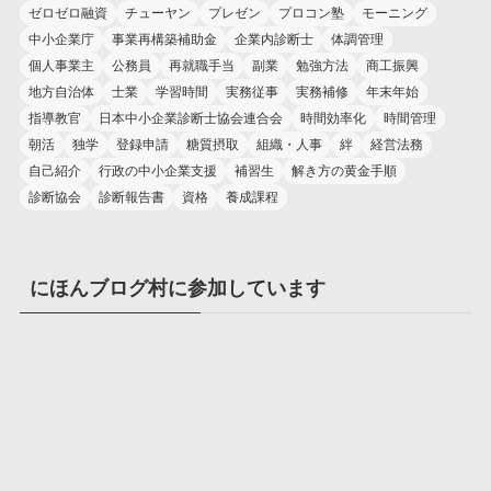
ゼロゼロ融資
チューヤン
プレゼン
プロコン塾
モーニング
中小企業庁
事業再構築補助金
企業内診断士
体調管理
個人事業主
公務員
再就職手当
副業
勉強方法
商工振興
地方自治体
士業
学習時間
実務従事
実務補修
年末年始
指導教官
日本中小企業診断士協会連合会
時間効率化
時間管理
朝活
独学
登録申請
糖質摂取
組織・人事
絆
経営法務
自己紹介
行政の中小企業支援
補習生
解き方の黄金手順
診断協会
診断報告書
資格
養成課程
にほんブログ村に参加しています