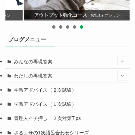
アウトプット強化コース
ション
WEBオプション
ブログメニュー
みんなの再現答案
わたしの再現答案
学習アドバイス（２次試験）
学習アドバイス（１次試験）
管理人イチ押し！２次対策Tips
さるよせの1次語呂合わせシリーズ