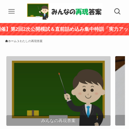
2回2次公開模試＆直前詰め込み集中特訓「実力アップ講座
ホーム
わたしの再現答案
みんなの再現答案