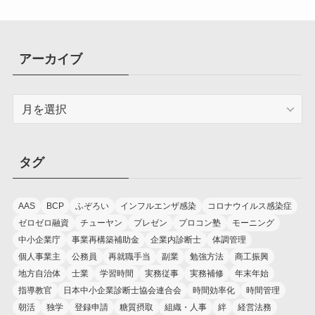
アーカイブ
ア
ー
カ
イ
タグ
ブ
AAS
BCP
ふぞろい
インフルエンザ感染
コロナウイルス感染症
ゼロゼロ融資
チューヤン
プレゼン
プロコン塾
モーニング
中小企業庁
事業再構築補助金
企業内診断士
体調管理
個人事業主
公務員
再就職手当
副業
勉強方法
商工振興
地方自治体
士業
学習時間
実務従事
実務補修
年末年始
指導教官
日本中小企業診断士協会連合会
時間効率化
時間管理
朝活
独学
登録申請
糖質摂取
組織・人事
絆
経営法務