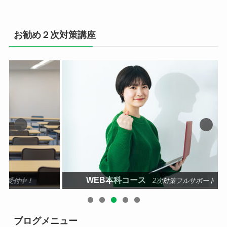
お勧め２次対策講座
WEB本科コース
科目
2次対策フルサポート
ブログメニュー