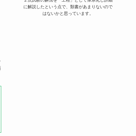
２次試験の解法を「工程」として体系化し詳細
に解説したという点で、類書があまりないので
はないかと思っています。
し
商