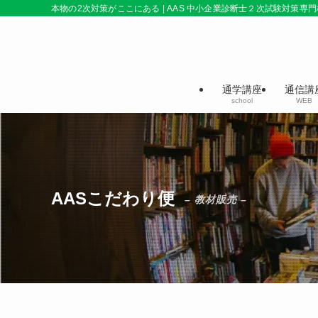
本物の2次対策がここにある | AAS 中小企業診断士２次試験対策専門
通学講座
通信講
school
WEB
AASこだわり便
– 教材販売 –