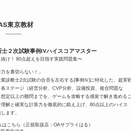
AS東京教材
断士２次試験事例IVハイスコアマスター
抜け！ 80点超えを目指す実践問題集〜
努力を裏切らない！」
業診断士2次試験の合否を左右する[事例Ⅳ]に特化した、超実
各ステージ（経営分析、CVP分析、設備投資、複合問題な
ら想定以上の難問までを、ゲームを攻略する感覚で解き進める
理解と確実な計算力を徹底的に鍛え上げ、80点以上のハイス
指します。
入はこちら（正規取扱店：OAサプライはる）