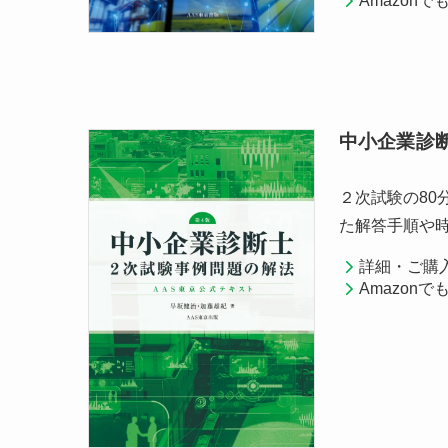
Amazon
中小企業診
２次試験の80
た解答手順や
詳細・ご購
Amazon