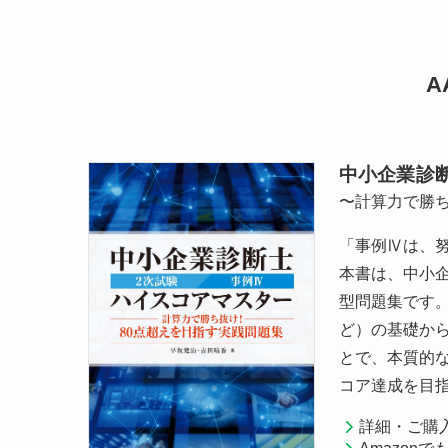
A
中小企業診
〜計算力で勝ち
「事例Ⅳは、
本書は、中小企
型問題集です。
ど）の基礎か
とで、本質的な
コア達成を目
詳細・ご購