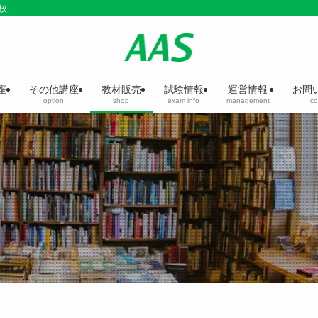
校
座
その他講座
教材販売
試験情報
運営情報
お問
option
shop
exam info
management
co