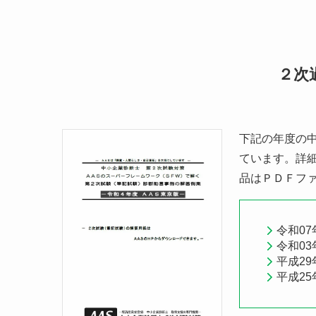
２次
下記の年度の中
ています。詳
品はＰＤＦフ
令和0
令和03
平成29
平成25