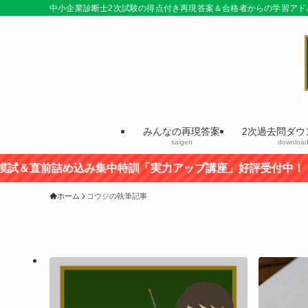
中小企業診断士2次試験の得点付き再現答案＆合格者からの学習アド
みんなの再現答案
2次過去問ダウ
saigen
downloa
込み集中特訓「実力アップ講座」好評受付中！
ホーム
コウジの執筆記事