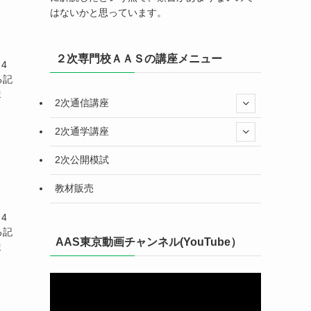
はないかと思っています。
２次専門校ＡＡＳの講座メニュー
4
る記
ま
2次通信講座
2次通学講座
2次公開模試
教材販売
4
る記
AAS東京動画チャンネル(YouTube）
ま