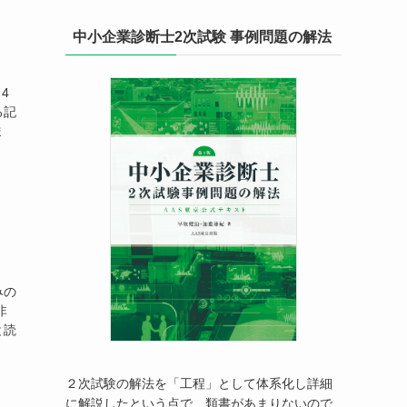
中小企業診断士2次試験 事例問題の解法
4
る記
ま
みの
非
と読
２次試験の解法を「工程」として体系化し詳細
に解説したという点で、類書があまりないので