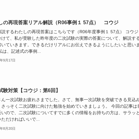
しの再現答案リアル解説（R06事例１ 57点） コウジ
説するわたしの再現答案はこちらです（R06年度事例１ 57点） コウジ 
分けて、私が受験した昨年度の二次試験の実際の答案について、解説す
書いていきます。できるだけリアルにお伝えできるようにしたいと思い
私は、記述式の事例...
5年9月17日
試験対策【コウジ：第6回】
さん一次試験お疲れさまでした。さて、無事一次試験を突破できる見込
、さっそく二次試験に向けた勉強を始めていきましょう。 今回の記事は
長いので、二次試験についてすでに多くの情報をお持ちの方は、サラッ
ただければいいで...
5年8月20日