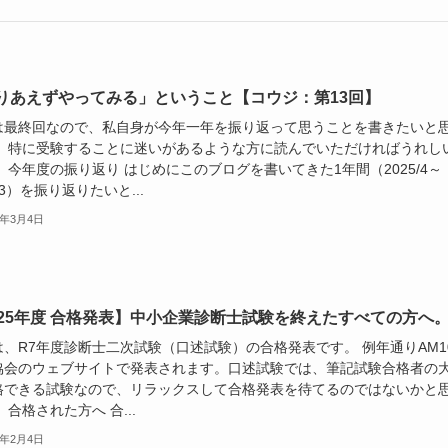
科コース
科目別マスターコース
2次対策フルサポート
WEBオ
りあえずやってみる」ということ【コウジ：第13回】
は最終回なので、私自身が今年一年を振り返って思うことを書きたいと
。 特に受験することに迷いがあるような方に読んでいただければうれし
 今年度の振り返り はじめにこのブログを書いてきた1年間（2025/4～
6/3）を振り返りたいと...
6年3月4日
025年度 合格発表】中小企業診断士試験を終えたすべての方へ
は、R7年度診断士二次試験（口述試験）の合格発表です。 例年通りAM1
協会のウェブサイトで発表されます。口述試験では、筆記試験合格者の
格できる試験なので、リラックスして合格発表を待てるのではないかと
 合格された方へ 合...
6年2月4日