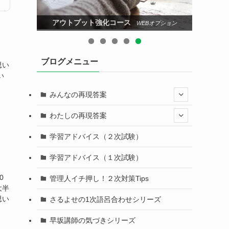
アウトプット強化コース
プション
WEBオプション
ブログメニュー
思い
い
みんなの再現答案
わたしの再現答案
学習アドバイス（２次試験）
学習アドバイス（１次試験）
。
0
管理人イチ押し！２次対策Tips
大半
思い
さるよせの1次語呂合わせシリーズ
早坂講師の気づきシリーズ