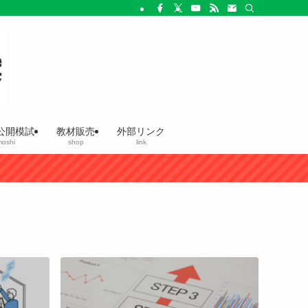
公開模試
教材販売
外部リンク
oshi
shop
link