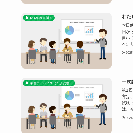
わた
R06年度事例４
本日解
回か
書い
本シリ
202
一次
学習アドバイス（１次試験）
第2
方は
試験
は、今
202