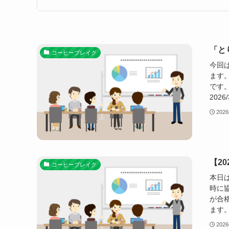
２次公開模試
WEB本
型
第2回お申込み受付中！
「と
コーヒーブレイク
今回
ます
です。
202
202
【2
コーヒーブレイク
本日
時に
が合
ます。
202