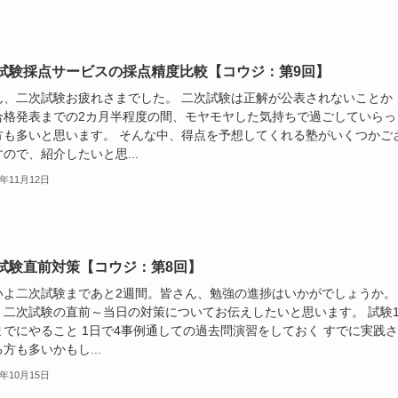
試験採点サービスの採点精度比較【コウジ：第9回】
ん、二次試験お疲れさまでした。 二次試験は正解が公表されないことか
合格発表までの2カ月半程度の間、モヤモヤした気持ちで過ごしていらっ
方も多いと思います。 そんな中、得点を予想してくれる塾がいくつかご
ので、紹介したいと思...
5年11月12日
試験直前対策【コウジ：第8回】
いよ二次試験まであと2週間。皆さん、勉強の進捗はいかがでしょうか。
、二次試験の直前～当日の対策についてお伝えしたいと思います。 試験
までにやること 1日で4事例通しての過去問演習をしておく すでに実践
方も多いかもし...
5年10月15日