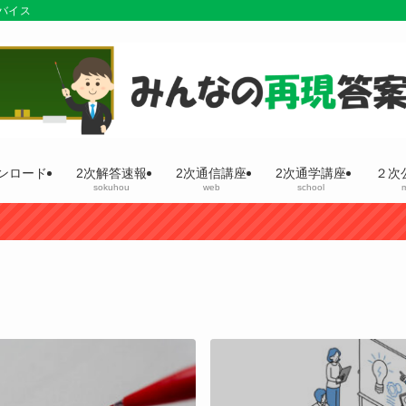
バイス
ンロード
2次解答速報
2次通信講座
2次通学講座
２次
d
sokuhou
web
school
m