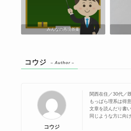
みんなの再現答案
コウジ
– Author –
関西在住／30代／
もっぱら理系は得
文章を読んだり書
同じような方に向
コウジ