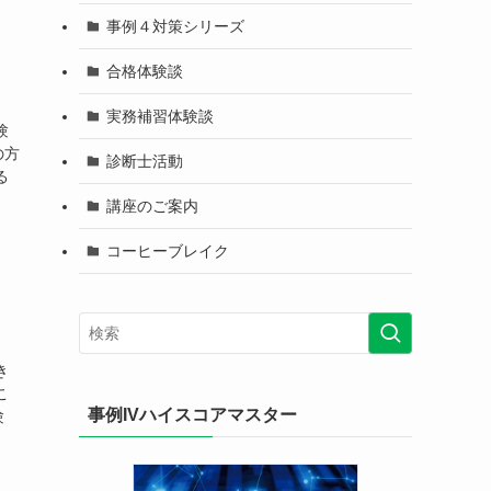
事例４対策シリーズ
合格体験談
実務補習体験談
験
の方
診断士活動
る
講座のご案内
コーヒーブレイク
き
こ
事例IVハイスコアマスター
験