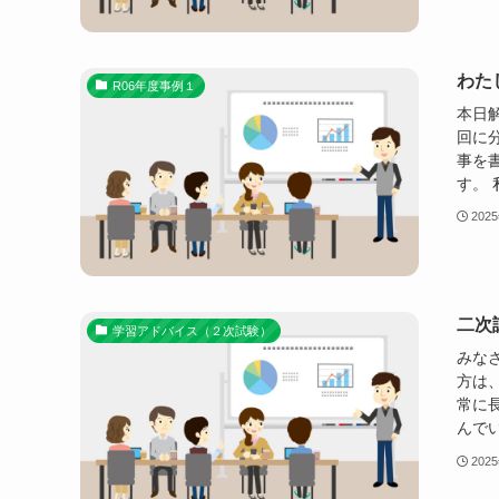
わた
R06年度事例１
本日解
回に
事を
す。 
202
二次
学習アドバイス（２次試験）
みな
方は
常に
んでい
202