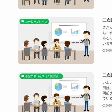
二次
コーヒーブレイク
皆さ
ら、
ゃる
います
202
二次
学習アドバイス（２次試験）
いよ
回は
間前
ている
202