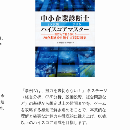
し
ざ
「事例Ⅳは、努力を裏切らない！」 各ステージ
 今
（経営分析、CVP分析、設備投資、複合問題な
1週
ど）の基礎から想定以上の難問までを、ゲーム
され
を攻略する感覚で解き進めることで、本質的な
理解と確実な計算力を徹底的に鍛え上げ、80点
以上のハイスコア達成を目指します。