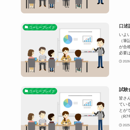
口述
コーヒーブレイク
いよ
（筆
が合
必要は
202
試験
コーヒーブレイク
皆さ
てい
とが
（R7
202