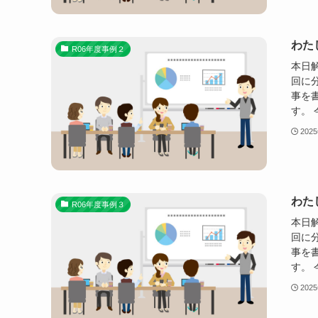
わた
R06年度事例２
本日解
回に
事を
す。 
202
わた
R06年度事例３
本日解
回に
事を
す。 
202