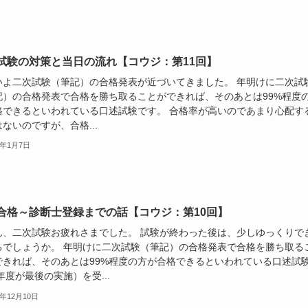
試験の対策と当日の流れ【コウジ：第11回】
いよ二次試験（筆記）の合格発表が近づいてきました。 年明けに二次試
記）の合格発表で合格を勝ち取ることができれば、そのあとは99%程度
格できるといわれている口述試験です。 合格率が高いのであまり心配す
ないのですが、合格...
6年1月7日
合格～診断士登録までの話【コウジ：第10回】
ん、二次試験お疲れさまでした。 試験が終わった後は、少しゆっくりで
るでしょうか。 年明けに二次試験（筆記）の合格発表で合格を勝ち取る
できれば、そのあとは99%程度の方が合格できるといわれている口述試
年度が最後の実施）を受...
5年12月10日