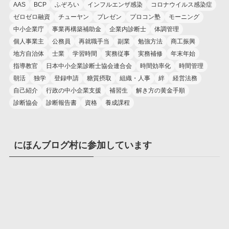
AAS
BCP
ふぞろい
インフルエンザ感染
コロナウイルス感染症
ゼロゼロ融資
チューヤン
プレゼン
プロコン塾
モーニング
中小企業庁
事業再構築補助金
企業内診断士
体調管理
個人事業主
公務員
再就職手当
副業
勉強方法
商工振興
地方自治体
士業
学習時間
実務従事
実務補修
年末年始
指導教官
日本中小企業診断士協会連合会
時間効率化
時間管理
朝活
独学
登録申請
糖質摂取
組織・人事
絆
経営法務
自己紹介
行政の中小企業支援
補習生
解き方の黄金手順
診断協会
診断報告書
資格
養成課程
にほんブログ村に参加しています