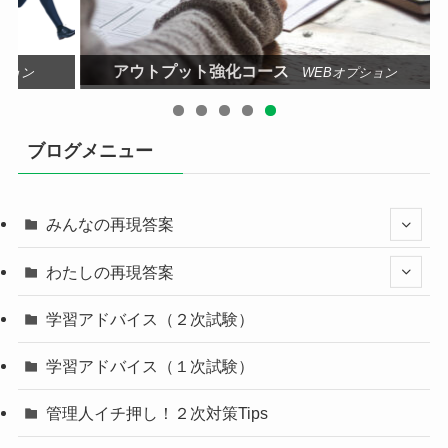
アウトプット強化コース
ション
WEBオプション
ブログメニュー
みんなの再現答案
わたしの再現答案
学習アドバイス（２次試験）
学習アドバイス（１次試験）
管理人イチ押し！２次対策Tips