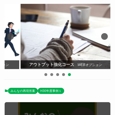
アウトプット強化コース
ション
WEBオプション
みんなの再現答案
H30年度事例１