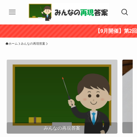
【9月開催】第2回2次公
ホーム
みんなの再現答案
みんなの再現答案