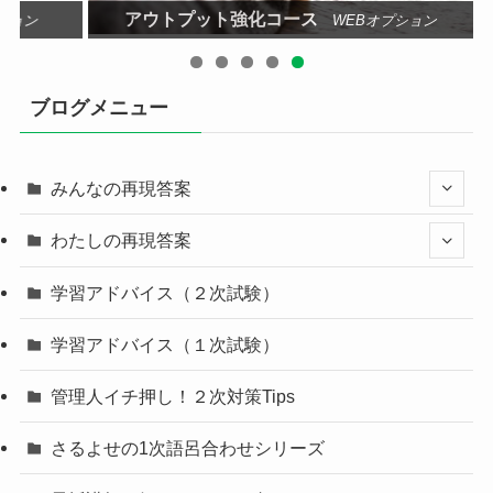
アウトプット強化コース
ション
WEBオプション
ブログメニュー
みんなの再現答案
わたしの再現答案
学習アドバイス（２次試験）
学習アドバイス（１次試験）
管理人イチ押し！２次対策Tips
さるよせの1次語呂合わせシリーズ