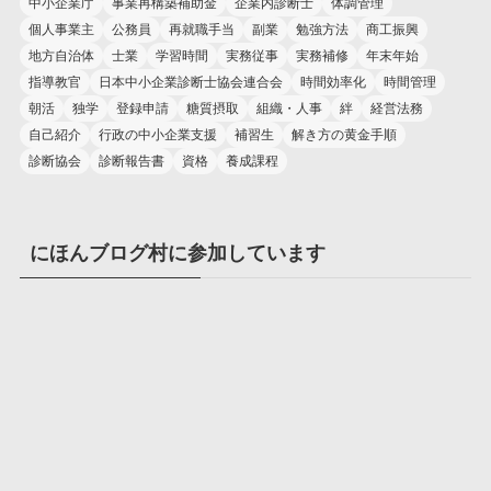
中小企業庁
事業再構築補助金
企業内診断士
体調管理
個人事業主
公務員
再就職手当
副業
勉強方法
商工振興
地方自治体
士業
学習時間
実務従事
実務補修
年末年始
指導教官
日本中小企業診断士協会連合会
時間効率化
時間管理
朝活
独学
登録申請
糖質摂取
組織・人事
絆
経営法務
自己紹介
行政の中小企業支援
補習生
解き方の黄金手順
診断協会
診断報告書
資格
養成課程
にほんブログ村に参加しています