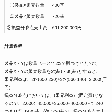
①製品X販売数量
480基
②製品Y販売数量
720基
③損益分岐点売上高
691,200,000円
計算過程
製品X・Yは数量ベースで2:3で販売されたので、
製品X・Yの販売数量を2t(基)・3t(基)とすると、
限界利益は、2t×(600-230)+3t×(560-140)=2,000t(千
円)
損益分岐点においては、(限界利益)=(固定費)とな
るので、2,000t=45,000+35,000+400,000⇔t=240
つまり①は480基、②は720基で、損益分岐点売上