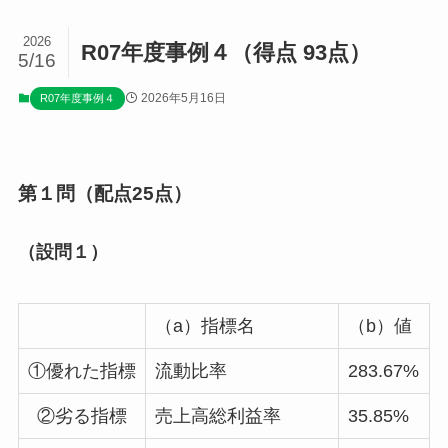
2026
R07年度事例４（得点 93点）
5/16
2026年5月16日
R07年度事例４
第１問（配点25点）
（設問１）
（a）指標名
（b）値
①優れた指標
流動比率
283.67%
②劣る指標
売上高総利益率
35.85%