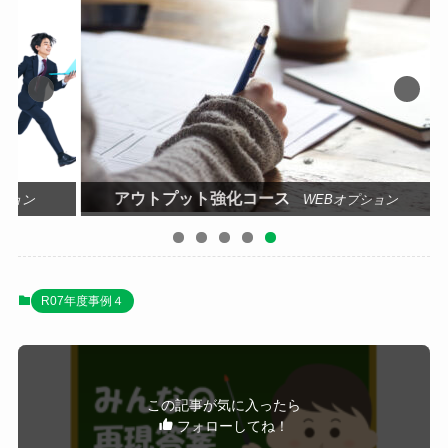
アウトプット強化コース
ション
WEBオプション
R07年度事例４
この記事が気に入ったら
フォローしてね！