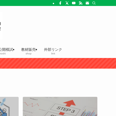
公開模試
教材販売
外部リンク
oshi
shop
link