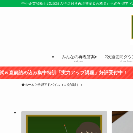
中小企業診断士2次試験の得点付き再現答案＆合格者からの学習アド
みんなの再現答案
2次過去問ダウ
saigen
downloa
み集中特訓「実力アップ講座」好評受付中！
ホーム
学習アドバイス（１次試験）