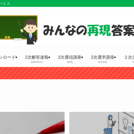
バイス
ンロード
2次解答速報
2次通信講座
2次通学講座
２次
d
sokuhou
web
school
m