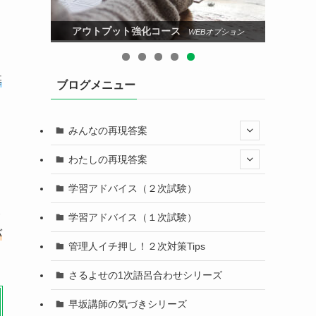
アウトプット強化コース
プション
WEBオプション
基
ブログメニュー
みんなの再現答案
わたしの再現答案
学習アドバイス（２次試験）
終
学習アドバイス（１次試験）
バ
管理人イチ押し！２次対策Tips
さるよせの1次語呂合わせシリーズ
早坂講師の気づきシリーズ