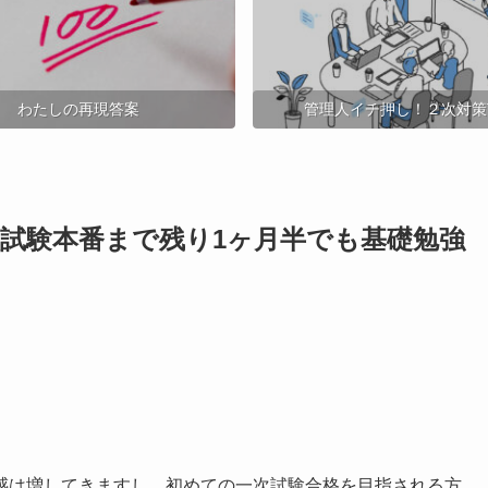
わたしの再現答案
管理人イチ押し！２次対策T
次試験本番まで残り1ヶ月半でも基礎勉強
感は増してきますし、初めての一次試験合格を目指される方