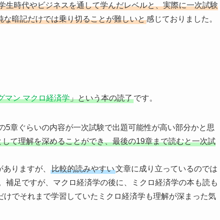
学生時代やビジネスを通して学んだレベルと、実際に一次試験
純な暗記だけでは乗り切ることが難しいと
感じておりました。
グマン マクロ経済学
」という本の読了
です。
降の5章ぐらいの内容が一次試験で出題可能性が高い部分かと思
段として理解を深めることができ、最後の19章まで読むと一次試
。
がありますが、
比較的読みやすい
文章に成り立っているのでは
。補足ですが、マクロ経済学の後に、ミクロ経済学の本も読も
だけでそれまで学習していたミクロ経済学も理解が深まった気