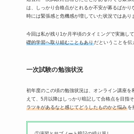
は、しっかり合格点がとれるか不安が募るばかり
２次公開模試
WEB本
型
第2回お申込み受付中！
時には緊張感と危機感が増していた状況ではあり
今回は私が残り1か月半頃のタイミングで実施し
礎的学習へ取り組むこともあり
だということを伝
一次試験の勉強状況
初年度のこの頃の勉強状況は、オンライン講座を
えて、5月以降はしっかり暗記して合格点を目指
ラツキがあるなと感じてどうしたものかと悩み
を
①演習とサブノート暗記の繰り返し