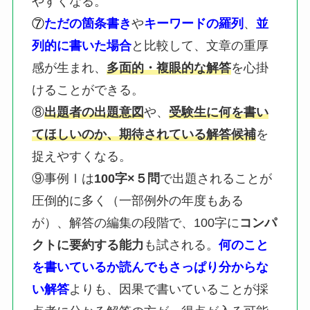
やすくなる。
⑦
ただの箇条書き
や
キーワードの羅列
、
並
列的に書いた場合
と比較して、文章の重厚
感が生まれ、
多面的・複眼的な解答
を心掛
けることができる。
⑧
出題者の出題意図
や、
受験生に何を書い
てほしいのか、期待されている解答候補
を
捉えやすくなる。
⑨事例Ⅰは
100字×５問
で出題されることが
圧倒的に多く（一部例外の年度もある
が）、解答の編集の段階で、100字に
コンパ
クトに要約する能力
も試される。
何のこと
を書いているか読んでもさっぱり分からな
い解答
よりも、因果で書いていることが採