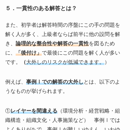
５．一貫性のある解答とは？
また、初学者は解答時間の序盤にこの手の問題を
解く人が多く、上級者ならば前半に他の設問を解
き、
論理的な整合性や解答の一貫性
を図るため
に、
「後付け」
で最後にこの問題を解く人が多い
です。
（
大外しのリスクが低減できます。
）
例えば、
事例Ⅰでの解答の大外し
とは、以下のよ
うなものが挙げられます。
①
レイヤーを間違える
（環境分析・経営戦略・組
織構造・組織文化・人事施策など） 事例Ⅰでは
よくありがちで、事例Ⅰが難しいゆえん。いわゆ