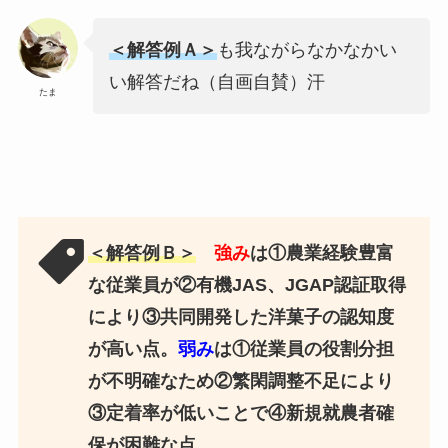
＜解答例Ａ＞
も我ながらなかなかい
い解答だね（自画自賛）汗
たま
＜解答例Ｂ＞
強み
は①農業経験豊富
な従業員が②有機JAS、JGAP認証取得
により③共同開発した洋菓子の認知度
が高い点。
弱み
は①従業員の役割分担
が不明確なため②繁閑調整不足により
③定着率が低いことで④新規就農者確
保が困難な点。