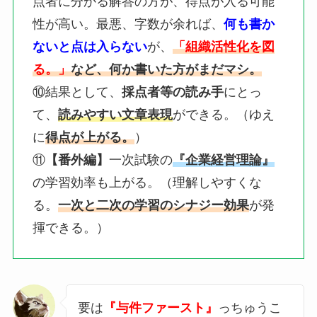
点者に分かる解答の方が、得点が入る可能
性が高い。最悪、字数が余れば、
何も書か
ないと点は入らない
が、
「組織活性化を図
る。」
など、何か書いた方がまだマシ。
⑩結果として、
採点者等の読み手
にとっ
て、
読みやすい文章表現
ができる。（ゆえ
に
得点が上がる。
）
⑪
【番外編】
一次試験の
『企業経営理論』
の学習効率も上がる。（理解しやすくな
る。
一次と二次の学習のシナジー効果
が発
揮できる。）
要は
『与件ファースト』
っちゅうこ