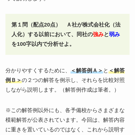
第１問（配点20点） Ａ社が株式会社化（法
人化）する以前において、同社の
強み
と
弱み
を100字以内で分析せよ。
分かりやすくするために、
＜解答例Ａ＞
と
＜解答
例Ｂ＞
の２つの解答を例示し、それらを比較対照
しながら説明します。（解答例作成は筆者。）
※この解答例以外にも、各予備校からさまざまな
模範解答が公表されています。今回は、解答内容
に重きを置いているのではなく、これから説明す