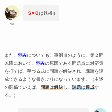
Ｓ×Ｏ
は鉄板!!
たま
また、
弱み
についても、事例Ⅲのように、第２問
以降において、
弱み
の原因である問題点に対応策
を打てば、芋づる式に問題が解決され、課題を達
成できるような書きぶりになっています。（主述
の関係でいえば、
問題
は
解決
し、
課題
は
達成
す
る。）