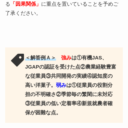
る
「因果関係」
に重点を置いていることを予めご
了承ください。
＜解答例Ａ＞
強み
は①有機JAS、
JGAPの認証を受けた点②農業経験豊富
な従業員③共同開発の実績④認知度の
高い洋菓子。
弱み
は①従業員の役割分
担の不明確さ②季節毎の繁閑に未対応
③従業員の低い定着率④新規就農者確
保が困難な点。