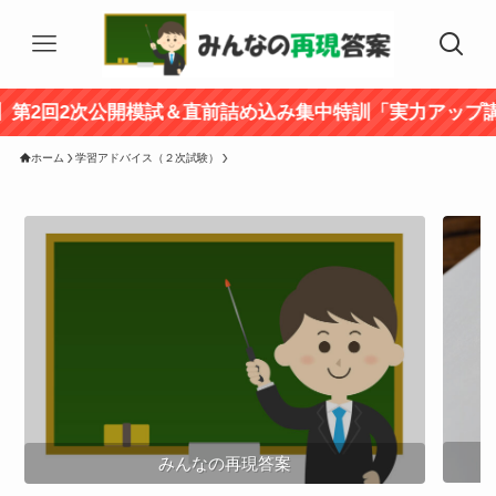
次公開模試＆直前詰め込み集中特訓「実力アップ講座」好評
ホーム
学習アドバイス（２次試験）
みんなの再現答案