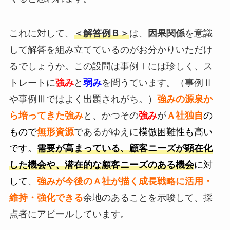
これに対して、
＜解答例Ｂ＞
は、
因果関係
を意識
して解答を組み立てているのがお分かりいただけ
るでしょうか。この設問は事例Ⅰには珍しく、ス
トレートに
強み
と
弱み
を問うています。（事例Ⅱ
や事例Ⅲではよく出題されがち。）
強みの源泉か
ら培ってきた強み
と、かつその
強み
が
Ａ社独自
の
もので
無形資源
であるがゆえに
模倣困難性も高い
です。
需要が高まっている、顧客ニーズが顕在化
した機会や、潜在的な顧客ニーズのある機会
に対
して
、
強みが今後のＡ社が描く成長戦略に活用・
維持・強化できる
余地のあることを示唆して、採
点者にアピールしています。