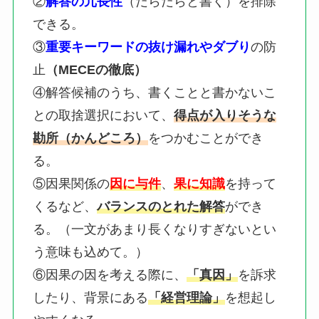
②
解答の冗長性
（だらだらと書く）を排除
できる。
③
重要キーワードの抜け漏れやダブり
の防
止
（MECEの徹底）
④解答候補のうち、書くことと書かないこ
との取捨選択において、
得点が入りそうな
勘所（かんどころ）
をつかむことができ
る。
⑤因果関係の
因に与件
、
果に知識
を持って
くるなど、
バランスのとれた解答
ができ
る。（一文があまり長くなりすぎないとい
う意味も込めて。）
⑥因果の因を考える際に、
「真因」
を訴求
したり、背景にある
「経営理論」
を想起し