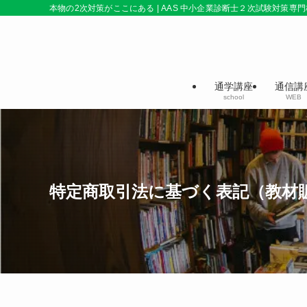
本物の2次対策がここにある | AAS 中小企業診断士２次試験対策専門
通学講座
通信講
school
WEB
特定商取引法に基づく表記（教材