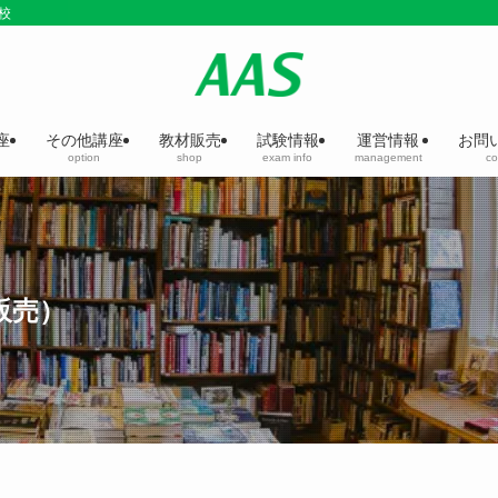
校
座
その他講座
教材販売
試験情報
運営情報
お問
option
shop
exam info
management
co
販売）