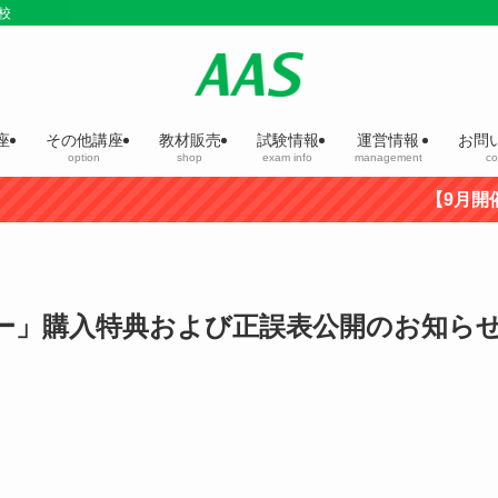
校
座
その他講座
教材販売
試験情報
運営情報
お問
option
shop
exam info
management
co
【9月開催】第2
ター」購入特典および正誤表公開のお知ら