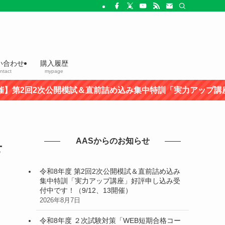
い合わせ
購入履歴
ntact
mypage
回2次公開模試＆直前詰め込み集中特訓「実力アップ講座」好
AASからのお知らせ
せ
令和8年度 第2回2次公開模試＆直前詰め込み
集中特訓「実力アップ講座」好評申し込み受
付中です！（9/12、13開催）
2026年8月7日
令和8年度 ２次試験対策「WEB短期合格コー