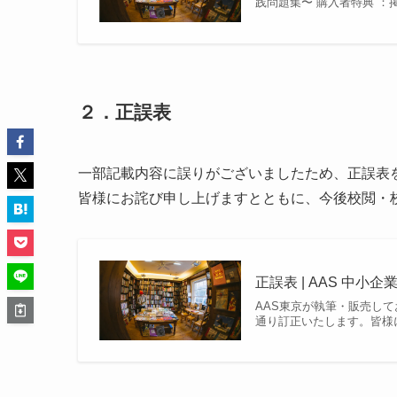
践問題集〜 購入者特典 ：
２．正誤表
一部記載内容に誤りがございましたため、正誤表
皆様にお詫び申し上げますとともに、今後校閲・
正誤表 | AAS 中
AAS東京が執筆・販売し
通り訂正いたします。皆様