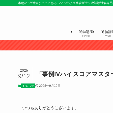
本物の2次対策がここにある | AAS 中小企業診断士２次試験対策専門
通学講座
通信講
school
WEB
2025
「事例IVハイスコアマス
9/12
2025年9月12日
お知らせ
いつもありがとうございます。