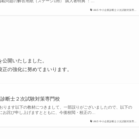
掲載問題の解答用紙（ステージ1用） 購入者特典 ：…
AAS 中小企業診断士２次試験対策専…
を公開いたしました。
校正の強化に努めてまいります。
小企業診断士２次試験対策専門校
ております以下の教材につきまして、一部誤りがございましたので、以下の
にお詫び申し上げますとともに、今後校閲・校正の…
AAS 中小企業診断士２次試験対策専…