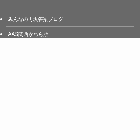
みんなの再現答案ブログ
AAS関西かわら版
AAS名古屋（グループ校）
メニュー
ホーム
検索
トップへ
中小企業診断協会
中小企業庁（白書・統計情報）
AASの理念
AAS拠点一覧
利用規約
個人情報保護法
特定商取引法
お問い合わせ
購入履歴
©
AAS東京 中小企業診断士２次試験対策専門校