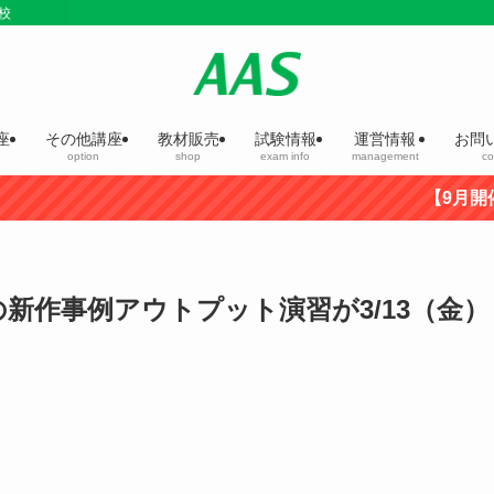
校
座
その他講座
教材販売
試験情報
運営情報
お問
option
shop
exam info
management
co
【9月開催】第
の新作事例アウトプット演習が3/13（金）