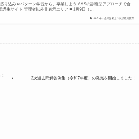
込みやパターン学習から、卒業しよう AASの診断型アプローチで合
受講生サイト 管理者以外非表示エリア ■ 1月9日（…
AAS 中小企業診断士２次試験対策専…
た！
2次過去問解答例集（令和7年度）の発売を開始しました！