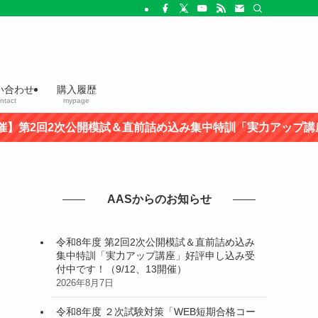
い合わせ
購入履歴
ntact
mypage
2回2次公開模試＆直前詰め込み集中特訓「実力アップ講座」好
AASからのお知らせ
令和8年度 第2回2次公開模試＆直前詰め込み
集中特訓「実力アップ講座」好評申し込み受
付中です！（9/12、13開催）
2026年8月7日
令和8年度 ２次試験対策「WEB短期合格コー